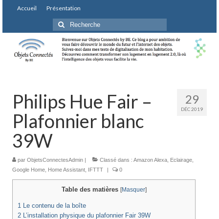
Accueil
Présentation
Rechercher
:
Philips Hue Fair –
29
DÉC 2019
Plafonnier blanc
39W
par
ObjetsConnectesAdmin
|
Classé dans :
Amazon Alexa
,
Eclairage
,
Google Home
,
Home Assistant
,
IFTTT
|
0
Table des matières
[
Masquer
]
1
Le contenu de la boîte
2
L’installation physique du plafonnier Fair 39W