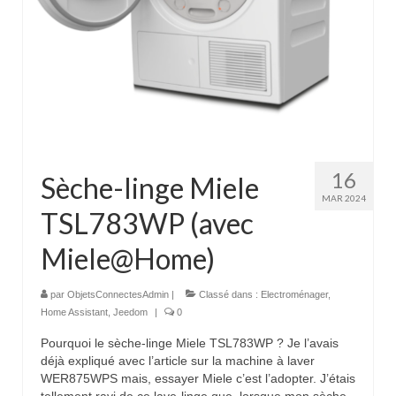
16
Sèche-linge Miele
MAR 2024
TSL783WP (avec
Miele@Home)
par
ObjetsConnectesAdmin
|
Classé dans :
Electroménager
,
Home Assistant
,
Jeedom
|
0
Pourquoi le sèche-linge Miele TSL783WP ? Je l’avais
déjà expliqué avec l’article sur la machine à laver
WER875WPS mais, essayer Miele c’est l’adopter. J’étais
tellement ravi de ce lave-linge que, lorsque mon sèche-