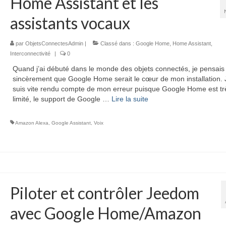
Home Assistant et les
assistants vocaux
par
ObjetsConnectesAdmin
|
Classé dans :
Google Home
,
Home Assistant
,
Interconnectivité
|
0
Quand j’ai débuté dans le monde des objets connectés, je pensais
sincèrement que Google Home serait le cœur de mon installation.
suis vite rendu compte de mon erreur puisque Google Home est tr
limité, le support de Google …
Lire la suite­­
Amazon Alexa
,
Google Assistant
,
Voix
Piloter et contrôler Jeedom
avec Google Home/Amazon