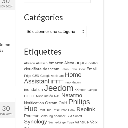
30
:
NOV 2024
Catégories
Catégories
 Je me
Etiquettes
ès
aqara
Amazon Alexa
Afresco
Alfresco
certbot
cloudflare
dashcam
Email
Eaton
Echo Show
Home
Frigo
GED
Google Assistant
Assistant
IFTTT
Innondation
Jeedom
inondation
KKmoon
Lampe
Netatmo
LG
LTE
Miele
météo
NAS
Philips
Notification
Osram
OVH
30
Hue
Reolink
Pont Hue
Prise
Profi Cook
AVR 2020
Routeur
Samsung
scanner
SIM
Sonoff
Synology
vantrue
Voix
Sèche-Linge
Tuya