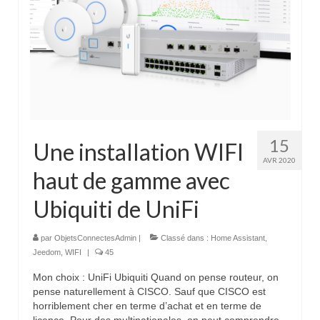
15
Une installation WIFI
AVR 2020
haut de gamme avec
Ubiquiti de UniFi
par
ObjetsConnectesAdmin
|
Classé dans :
Home Assistant
,
Jeedom
,
WIFI
|
45
Mon choix : UniFi Ubiquiti Quand on pense routeur, on
pense naturellement à CISCO. Sauf que CISCO est
horriblement cher en terme d’achat et en terme de
licence. Pour des multinationales, on peut comprendre