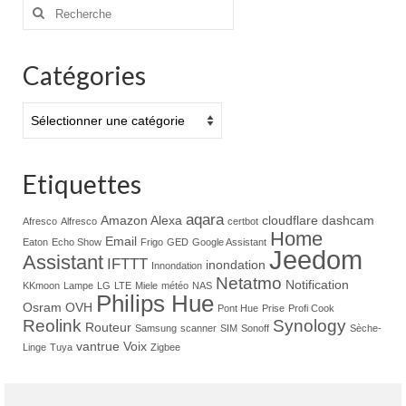
Rechercher
:
Catégories
Catégories
Etiquettes
aqara
Amazon Alexa
cloudflare
dashcam
Afresco
Alfresco
certbot
Home
Email
Eaton
Echo Show
Frigo
GED
Google Assistant
Jeedom
Assistant
IFTTT
inondation
Innondation
Netatmo
Notification
KKmoon
Lampe
LG
LTE
Miele
météo
NAS
Philips Hue
Osram
OVH
Pont Hue
Prise
Profi Cook
Reolink
Synology
Routeur
Samsung
scanner
SIM
Sonoff
Sèche-
vantrue
Voix
Linge
Tuya
Zigbee