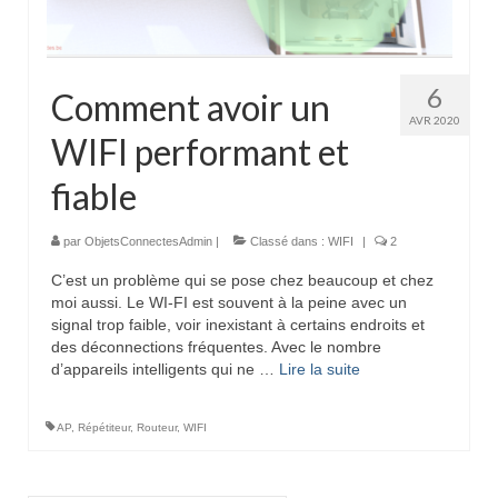
6
Comment avoir un
AVR 2020
WIFI performant et
fiable
par
ObjetsConnectesAdmin
|
Classé dans :
WIFI
|
2
C’est un problème qui se pose chez beaucoup et chez
moi aussi. Le WI-FI est souvent à la peine avec un
signal trop faible, voir inexistant à certains endroits et
des déconnections fréquentes. Avec le nombre
d’appareils intelligents qui ne …
Lire la suite­­
AP
,
Répétiteur
,
Routeur
,
WIFI