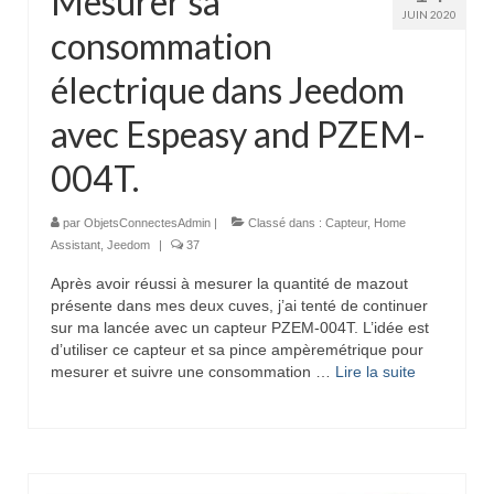
Mesurer sa
JUIN 2020
consommation
électrique dans Jeedom
avec Espeasy and PZEM-
004T.
par
ObjetsConnectesAdmin
|
Classé dans :
Capteur
,
Home
Assistant
,
Jeedom
|
37
Après avoir réussi à mesurer la quantité de mazout
présente dans mes deux cuves, j’ai tenté de continuer
sur ma lancée avec un capteur PZEM-004T. L’idée est
d’utiliser ce capteur et sa pince ampèremétrique pour
mesurer et suivre une consommation …
Lire la suite­­