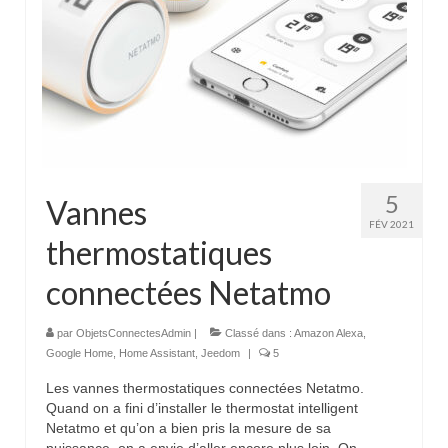
5
Vannes
FÉV 2021
thermostatiques
connectées Netatmo
par
ObjetsConnectesAdmin
|
Classé dans :
Amazon Alexa
,
Google Home
,
Home Assistant
,
Jeedom
|
5
Les vannes thermostatiques connectées Netatmo.
Quand on a fini d’installer le thermostat intelligent
Netatmo et qu’on a bien pris la mesure de sa
puissance, on a envie d’aller encore plus loin. On