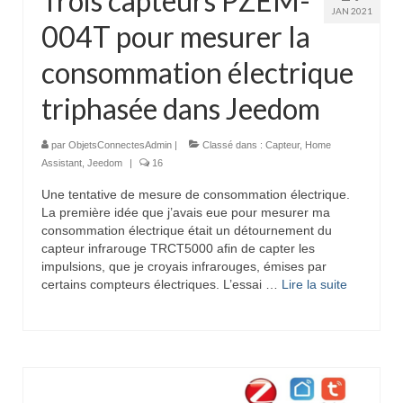
Trois capteurs PZEM-
JAN 2021
004T pour mesurer la
consommation électrique
triphasée dans Jeedom
par
ObjetsConnectesAdmin
|
Classé dans :
Capteur
,
Home
Assistant
,
Jeedom
|
16
Une tentative de mesure de consommation électrique.
La première idée que j’avais eue pour mesurer ma
consommation électrique était un détournement du
capteur infrarouge TRCT5000 afin de capter les
impulsions, que je croyais infrarouges, émises par
certains compteurs électriques. L’essai …
Lire la suite­­