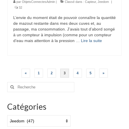
par
ObjetsConnectesAdmin
|
Classé dans :
Capteur
,
Jeedom
|
32
L’envie du moment était de pouvoir connaître la quantité
de mazout restante dans mes deux cuves et, au
passage, ma consommation. J’avais tout d’abord songé
à un compteur à impulsion (comme pour un compteur
d’eau mais attention à la pression …
Lire la suite­­
Pagination
«
1
2
3
4
5
»
des
Rechercher
:
publications
Catégories
Catégories