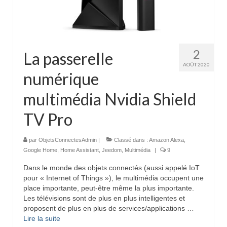
2
La passerelle
AOÛT 2020
numérique
multimédia Nvidia Shield
TV Pro
par
ObjetsConnectesAdmin
|
Classé dans :
Amazon Alexa
,
Google Home
,
Home Assistant
,
Jeedom
,
Multimédia
|
9
Dans le monde des objets connectés (aussi appelé IoT
pour « Internet of Things »), le multimédia occupent une
place importante, peut-être même la plus importante.
Les télévisions sont de plus en plus intelligentes et
proposent de plus en plus de services/applications …
Lire la suite­­