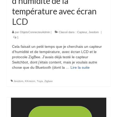
d’humidité de la
température avec écran
LCD
par
ObjetsConnectesAdmin
|
Classé dans :
Capteur
,
Jeedom
|
1
Cela faisait un petit temps que je cherchais un capteur
d’humidité et de température, avec écran LCD et le
protocole ZigBee. J’avais déjà testé le capteur
Switchbot, dont j’étais content, mais je voulais autre
chose que du Bluetooth (dont la …
Lire la suite­­
Jeedom
,
KKmoon
,
Tuya
,
Zigbee