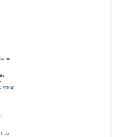
ase ou
ils
e
C-SR04
).
r
T. Je