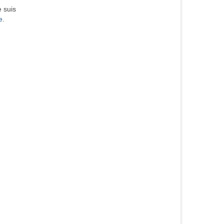
 suis
e
.