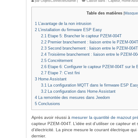
par
ObjetsConnectesAdmin
|
Classé dans :
Capteur
,
Home Assi
Table des matières
[
Masque
1
L’avantage de la non intrusion
2
L’installation du firmware ESP Easy
2.1
Etape 5: Brancher le capteur PZEM-004T
2.2
Premier branchement : liaison entre le PZEM-004
2.3
Second branchement : liaison entre le PZEM-004T
2.4
Troisième branchement : liaison entre le PZEM-00
2.5
Concrètement
2.6
Etape 6: Configurer le capteur PZEM-004T sur le
2.7
Etape 7: C’est fini
3
Home Assistant
3.1
La configuration MQTT dans le firmware ESP Eas
3.2
La configuration dans Home Assistant
4
La remontée des mesures dans Jeedom
5
Conclusions
Après avoir réussi à
mesurer la quantité de mazout p
capteur PZEM-004T. L’idée est d’utiliser ce capteur 
d’électricité. La pince mesure le courant électrique q
dernier.