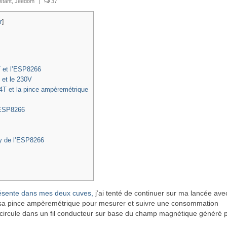
stant
,
Jeedom
|
37
r
]
T et l’ESP8266
 et le 230V
4T et la pince ampèremétrique
 ESP8266
y de l’ESP8266
résente dans mes deux cuves,
j’ai tenté de continuer sur ma lancée ave
et sa pince ampèremétrique pour mesurer et suivre une consommation
ui circule dans un fil conducteur sur base du champ magnétique généré 