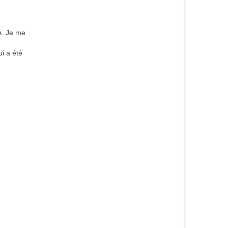
A. Je me
i a été