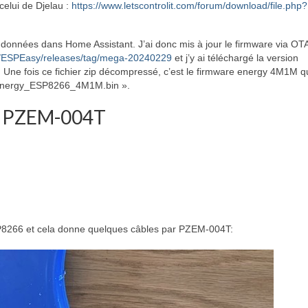
celui de Djelau :
https://www.letscontrolit.com/forum/download/file.php?
 données dans Home Assistant. J’ai donc mis à jour le firmware via OT
lit/ESPEasy/releases/tag/mega-20240229
et j’y ai téléchargé la version
 fois ce fichier zip décompressé, c’est le firmware energy 4M1M qu
_energy_ESP8266_4M1M.bin ».
ur PZEM-004T
ESP8266 et cela donne quelques câbles par PZEM-004T: