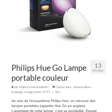
13
Philips Hue Go Lampe
FÉV 2020
portable couleur
par
ObjetsConnectesAdmin
|
Classé dans :
Amazon Alexa
,
Eclairage
,
Google Home
,
IFTTT
|
0
Au sein de l’écosystème Philips Hue, on retrouve des
lampes portables (appelés Hue Go en anglais).
L’avantage de cette lampe, c’est sa portabilité. Equipé