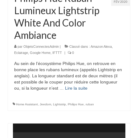
FÉV 2020
Lumineux Lightstrip
White And Color
Ambiance
par
ObjetsConnectesAdmin
|
Classé dans :
Amazon Alexa
,
Eclairage
,
Google Home
,
IFTTT
|
0
Au sein de l’écosystème Philips Hue, on retrouve en
bonne place les rubans lumineux (appelés Lightstrip en
anglais). La longueur standard est de deux mètres (il
est possible de le couper pour réduire cette longueur
ou, si la longueur n’est …
Lire la suite­­
Home Assistant
,
Jeedom
,
Lightstrip
,
Philips Hue
,
ruban