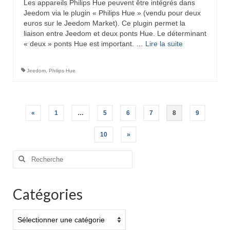
Les appareils Philips Hue peuvent être intégrés dans
Jeedom via le plugin « Philips Hue » (vendu pour deux
euros sur le Jeedom Market). Ce plugin permet la
liaison entre Jeedom et deux ponts Hue. Le déterminant
« deux » ponts Hue est important. …
Lire la suite­­
Jeedom
,
Philips Hue
Pagination
«
1
…
5
6
7
8
9
des
10
»
publications
Rechercher
:
Catégories
Catégories