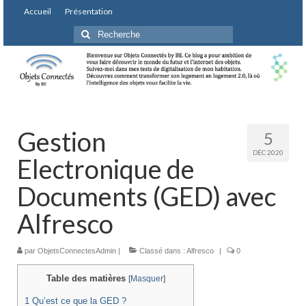
Accueil
Présentation
Rechercher
:
Gestion
5
DÉC 2020
Electronique de
Documents (GED) avec
Alfresco
par
ObjetsConnectesAdmin
|
Classé dans :
Alfresco
|
0
Table des matières
[
Masquer
]
1
Qu’est ce que la GED ?