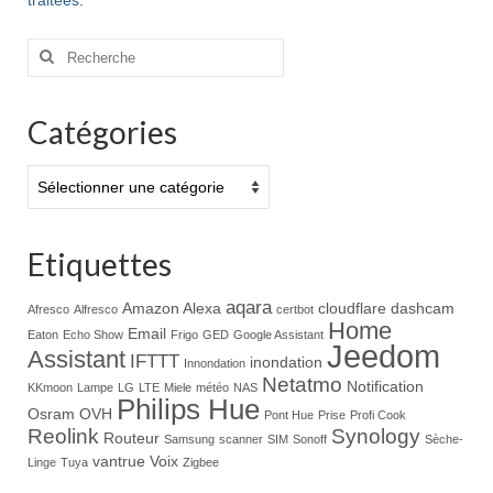
Rechercher
:
Catégories
Catégories
Etiquettes
aqara
Amazon Alexa
cloudflare
dashcam
Afresco
Alfresco
certbot
Home
Email
Eaton
Echo Show
Frigo
GED
Google Assistant
Jeedom
Assistant
IFTTT
inondation
Innondation
Netatmo
Notification
KKmoon
Lampe
LG
LTE
Miele
météo
NAS
Philips Hue
Osram
OVH
Pont Hue
Prise
Profi Cook
Reolink
Synology
Routeur
Samsung
scanner
SIM
Sonoff
Sèche-
vantrue
Voix
Linge
Tuya
Zigbee