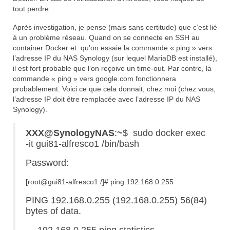
tout perdre.
Après investigation, je pense (mais sans certitude) que c’est lié
à un problème réseau. Quand on se connecte en SSH au
container Docker et qu’on essaie la commande « ping » vers
l’adresse IP du NAS Synology (sur lequel MariaDB est installé),
il est fort probable que l’on reçoive un time-out. Par contre, la
commande « ping » vers google.com fonctionnera
probablement. Voici ce que cela donnait, chez moi (chez vous,
l’adresse IP doit être remplacée avec l’adresse IP du NAS
Synology).
XXX@SynologyNAS
:
~
$
sudo docker
exec
-it gui81-alfresco1 /bin/bash
Password:
[root@gui81-alfresco1 /]# ping 192.168.0.255
PING 192.168.0.255 (192.168.0.255) 56(84)
bytes of data.
— 192.168.0.255 ping statistics —