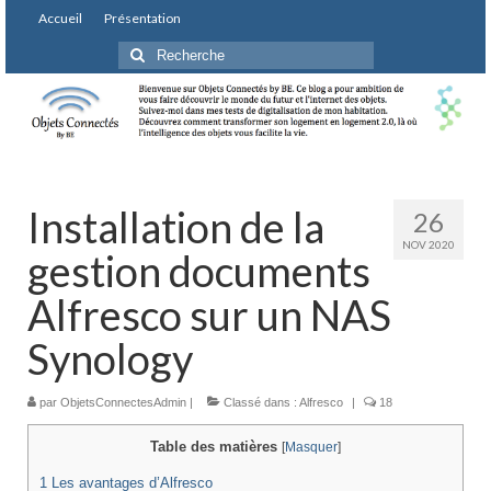
Accueil
Présentation
Rechercher
:
Installation de la
26
NOV 2020
gestion documents
Alfresco sur un NAS
Synology
par
ObjetsConnectesAdmin
|
Classé dans :
Alfresco
|
18
Table des matières
[
Masquer
]
1
Les avantages d’Alfresco