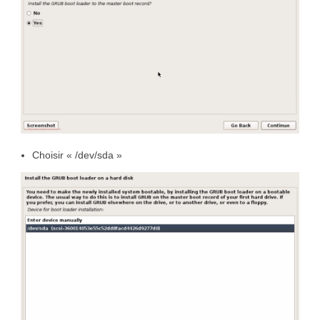
Choisir « /dev/sda »