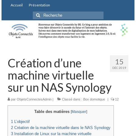
Accueil
Présentation
Rechercher
:
Création d’une
15
DÉC 2019
machine virtuelle
sur un NAS Synology
par
ObjetsConnectesAdmin
|
Classé dans :
Box domotique
|
12
Table des matières
[
Masquer
]
1
L’objectif
2
Création de la machine virtuelle dans le NAS Synology
3
Installation de Linux sur la machine virtuelle