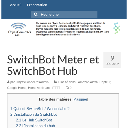
Accueil
Présentation
Rechercher
:
SwitchBot Meter et
9
DÉC 2019
SwitchBot Hub
par
ObjetsConnectesAdmin
|
Classé dans :
Amazon Alexa
,
Capteur
,
Google Home
,
Home Assistant
,
IFTTT
|
0
Table des matières
[
Masquer
]
1
Qui est SwitchBot / Wonderlabs ?
2
L’installation du SwitchBot
2.1
Le Hub SwitchBot
2.2
L’installation du hub