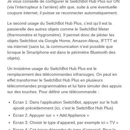
Je vous conseille de configurer le SwitchBot Hub Plus sur ON
(via l’interrupteur à l’arrière) afin que, suite à une éventuelle
coupure internet, il puisse se reconnecter automatiquement.
Le second usage du SwitchBot Hub Plus, c’est qu’il est la
passerelle des autres objets comme le SwitchBot Meter
(thermomètre et hygromètre). Il permet donc de piloter les
objets Switchbot via Google Home, Amazon Alexa, IFTTT et
via internet (sans lui, la communication n’est possible que
lorsque le Smartphone est dans le périmètre Bluetooth des
objets).
Un troisième usage du SwitchBot Hub Plus est le
remplacement des télécommandes infrarouges. On peut en
effet transformer le SwitchBot Hub Plus en plusieurs
télécommandes programmables et lui faire simuler des appuis
sur des touches. Pour définir une télécommande :
Ecran 1: Dans l’application SwitchBot, appuyer sur le hub
ajouté précédemment (ici, c’est le SwitchBot Hub Plus)
Ecran 2: Appuyer sur « + Add Appliance »
Ecran 3: Choisir le type d’appareil, par exemple ici « TV »
Ecran 4: Cet écran dépendra du type d’appareil. Pour la