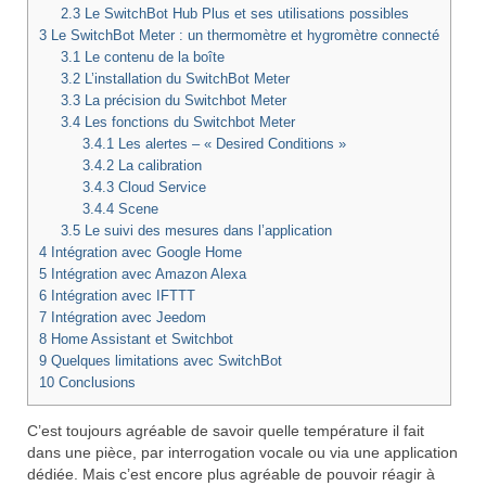
2.3
Le SwitchBot Hub Plus et ses utilisations possibles
3
Le SwitchBot Meter : un thermomètre et hygromètre connecté
3.1
Le contenu de la boîte
3.2
L’installation du SwitchBot Meter
3.3
La précision du Switchbot Meter
3.4
Les fonctions du Switchbot Meter
3.4.1
Les alertes – « Desired Conditions »
3.4.2
La calibration
3.4.3
Cloud Service
3.4.4
Scene
3.5
Le suivi des mesures dans l’application
4
Intégration avec Google Home
5
Intégration avec Amazon Alexa
6
Intégration avec IFTTT
7
Intégration avec Jeedom
8
Home Assistant et Switchbot
9
Quelques limitations avec SwitchBot
10
Conclusions
C’est toujours agréable de savoir quelle température il fait
dans une pièce, par interrogation vocale ou via une application
dédiée. Mais c’est encore plus agréable de pouvoir réagir à