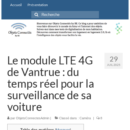
Accueil
Présentation
Rechercher
:
Le module LTE 4G
29
JUIL 2025
de Vantrue : du
temps réel pour la
surveillance de sa
voiture
par
ObjetsConnectesAdmin
|
Classé dans :
Caméra
|
8
Table des matières
[
Masquer
]