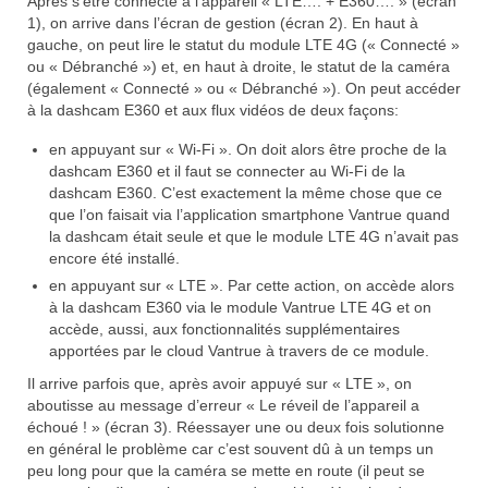
Après s’être connecté à l’appareil « LTE…. + E360…. » (écran
1), on arrive dans l’écran de gestion (écran 2). En haut à
gauche, on peut lire le statut du module LTE 4G (« Connecté »
ou « Débranché ») et, en haut à droite, le statut de la caméra
(également « Connecté » ou « Débranché »). On peut accéder
à la dashcam E360 et aux flux vidéos de deux façons:
en appuyant sur « Wi-Fi ». On doit alors être proche de la
dashcam E360 et il faut se connecter au Wi-Fi de la
dashcam E360. C’est exactement la même chose que ce
que l’on faisait via l’application smartphone Vantrue quand
la dashcam était seule et que le module LTE 4G n’avait pas
encore été installé.
en appuyant sur « LTE ». Par cette action, on accède alors
à la dashcam E360 via le module Vantrue LTE 4G et on
accède, aussi, aux fonctionnalités supplémentaires
apportées par le cloud Vantrue à travers de ce module.
Il arrive parfois que, après avoir appuyé sur « LTE », on
aboutisse au message d’erreur « Le réveil de l’appareil a
échoué ! » (écran 3). Réessayer une ou deux fois solutionne
en général le problème car c’est souvent dû à un temps un
peu long pour que la caméra se mette en route (il peut se