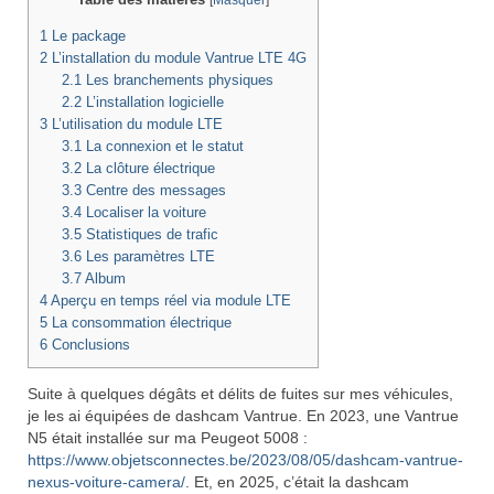
1
Le package
2
L’installation du module Vantrue LTE 4G
2.1
Les branchements physiques
2.2
L’installation logicielle
3
L’utilisation du module LTE
3.1
La connexion et le statut
3.2
La clôture électrique
3.3
Centre des messages
3.4
Localiser la voiture
3.5
Statistiques de trafic
3.6
Les paramètres LTE
3.7
Album
4
Aperçu en temps réel via module LTE
5
La consommation électrique
6
Conclusions
Suite à quelques dégâts et délits de fuites sur mes véhicules,
je les ai équipées de dashcam Vantrue. En 2023, une Vantrue
N5 était installée sur ma Peugeot 5008 :
https://www.objetsconnectes.be/2023/08/05/dashcam-vantrue-
nexus-voiture-camera/
. Et, en 2025, c’était la dashcam