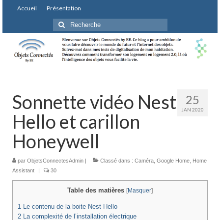
Accueil
Présentation
Rechercher
:
Sonnette vidéo Nest
25
JAN 2020
Hello et carillon
Honeywell
par
ObjetsConnectesAdmin
|
Classé dans :
Caméra
,
Google Home
,
Home
Assistant
|
30
Table des matières
[
Masquer
]
1
Le contenu de la boite Nest Hello
2
La complexité de l’installation électrique